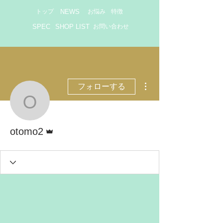
トップ
NEWS
お悩み
特徴
SPEC
SHOP LIST
お問い合わせ
その他
フォローする
otomo2
管理者
otomo2