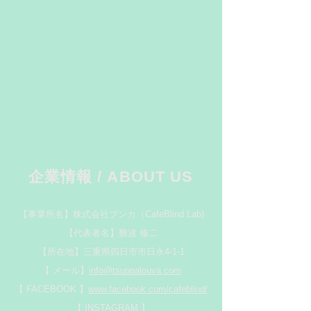
企業情報 / ABOUT US
【事業所名】株式会社ブンカ（CafeBlind Lab)
【代表者名】難波 修二
【所在地】三重県四日市市日永4-1-1
【 メール】
info@tsuppalouva.com
​【 FACEBOOK 】
www.facebook.com/cafeblind/
​【 INSTAGRAM 】