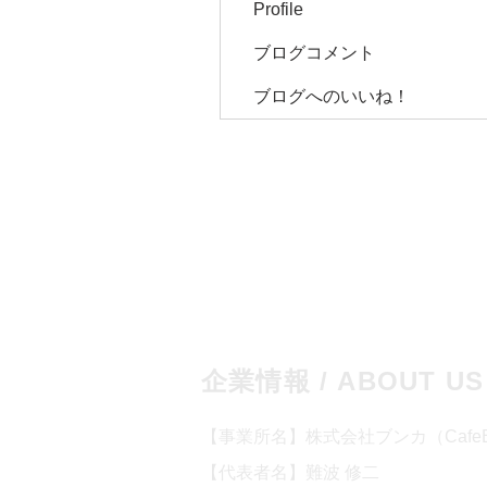
Profile
ブログコメント
ブログへのいいね！
企業情報 / ABOUT US
【事業所名】株式会社ブンカ（CafeBlin
【代表者名】難波 修二