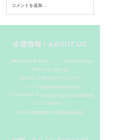
協力させていただいておりま
三協立山株式会
コメントを追加…
す。 ボクシング部顧問・折原
ルミ社様のプレ
葵役の女優さんのお部屋に設
ションルームで
置中ですので、 皆様、本編の
ました。
行方と合わせてお楽しみに！
番組ホームページ：木曜ドラ
企業情報 / ABOUT US
マ『未来への１０カウント』
｜テレ...
【事業所名】株式会社ブンカ（CafeBlind Lab)
【代表者名】難波 修二
【所在地】三重県四日市市日永4-1-1
【 メール】
info@tsuppalouva.com
​【 FACEBOOK 】
www.facebook.com/cafeblind/
​【 INSTAGRAM 】
https://instagram.com/cafeblind_lab/