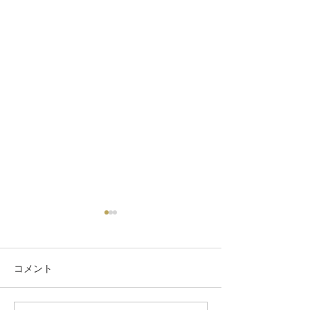
「未来への１０カウン
ト」に美術協力させて頂
いてまーす。
コメント
テレビ朝日系木曜夜９時放送
の新番組『未来への１０カウ
ント』にツッパルーバが 美術